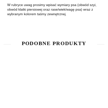
W rubryce uwag prosimy wpisać wymiary psa (obwód szyi,
obwód klatki piersiowej oraz rase/wiek/wagę psa) wraz z
wybranym kolorem taśmy zewnętrznej.
PODOBNE PRODUKTY
SZELKI
SZELKI
SZEL
SZELKI
SPACEROWE
SPACEROWE
SPACE
SPACEROWE
COMFY 3CM
COMFY 4CM
COMFY
BASIC
110.00
200.00
140.0
75.00