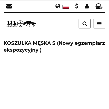
0
Polski
Zaloguj się
PLN
English
Załóż konto
EUR
Dodaj zgłoszenie
Zgody cookies
KOSZULKA MĘSKA S (Nowy egzemplarz
ekspozycyjny )