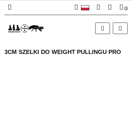
0
Polski
Zaloguj się
PLN
English
Załóż konto
EUR
Dodaj zgłoszenie
Zgody cookies
3CM SZELKI DO WEIGHT PULLINGU PRO