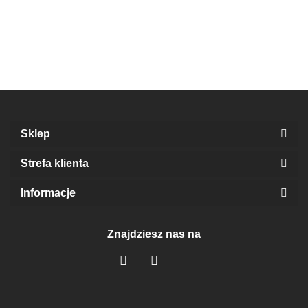
softshellu
SMYCZ Z
2,5CM
75.00
2,5cm
SOFTSHELLU
85.00
2,5CM
Sklep
Strefa klienta
Informacje
Znajdziesz nas na