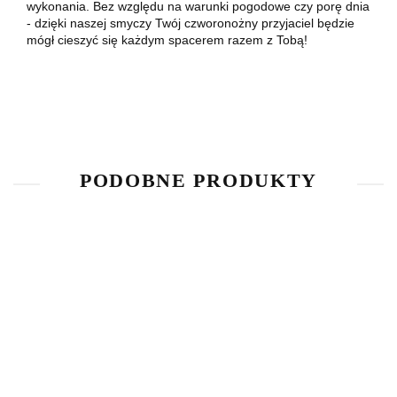
wykonania. Bez względu na warunki pogodowe czy porę dnia
- dzięki naszej smyczy Twój czworonożny przyjaciel będzie
mógł cieszyć się każdym spacerem razem z Tobą!
PODOBNE PRODUKTY
Smycz
linowa
Smycz
BULLY
85.00
FASHION
SMYCZ
z
ODBLASKOWA
75.00
PRZEPINANA