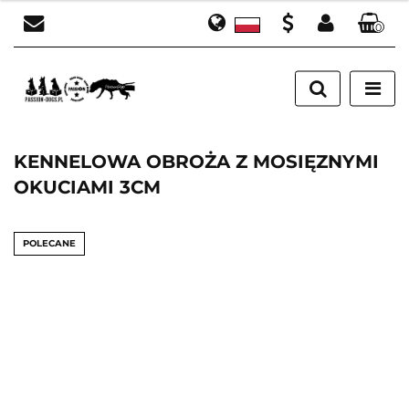
0
Polski
Zaloguj się
PLN
English
Załóż konto
EUR
Dodaj zgłoszenie
Zgody cookies
KENNELOWA OBROŻA Z MOSIĘZNYMI
OKUCIAMI 3CM
POLECANE