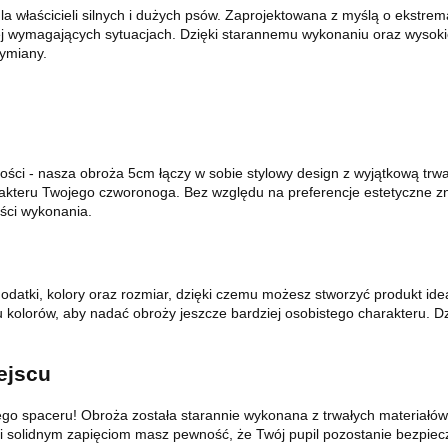
la właścicieli silnych i dużych psów. Zaprojektowana z myślą o ekstre
 wymagających sytuacjach. Dzięki starannemu wykonaniu oraz wysokiej
wymiany.
ności - nasza obroża 5cm łączy w sobie stylowy design z wyjątkową trw
kteru Twojego czworonoga. Bez względu na preferencje estetyczne znaj
ści wykonania.
datki, kolory oraz rozmiar, dzięki czemu możesz stworzyć produkt ide
u kolorów, aby nadać obroży jeszcze bardziej osobistego charakteru. Dz
ejscu
spaceru! Obroża została starannie wykonana z trwałych materiałów wy
ęki solidnym zapięciom masz pewność, że Twój pupil pozostanie bezp