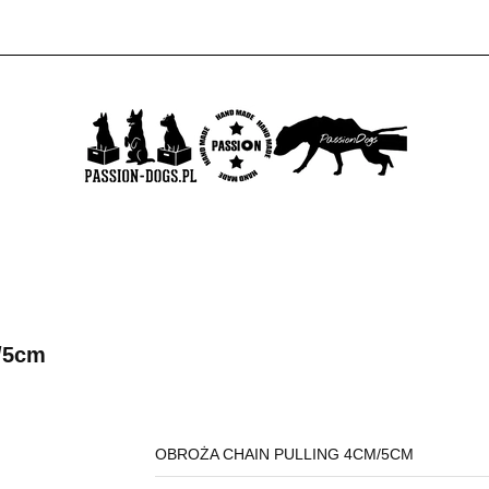
KTÓW
PROMOCJE
NOWOŚCI
BESTSELLERY
BLOG
5
DUKTÓW
PROMOCJE
NOWOŚCI
BESTSELLERY
BLOG
KONTAKT
/5cm
OBROŻA CHAIN PULLING 4CM/5CM