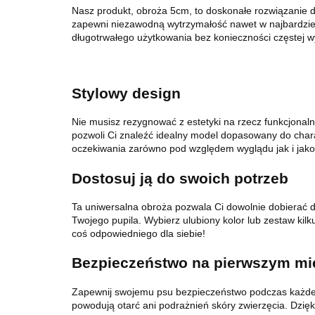
Nasz produkt, obroża 5cm, to doskonałe rozwiązanie d
zapewni niezawodną wytrzymałość nawet w najbardziej
długotrwałego użytkowania bez konieczności częstej 
Stylowy design
Nie musisz rezygnować z estetyki na rzecz funkcjonal
pozwoli Ci znaleźć idealny model dopasowany do chara
oczekiwania zarówno pod względem wyglądu jak i jako
Dostosuj ją do swoich potrzeb
Ta uniwersalna obroża pozwala Ci dowolnie dobierać do
Twojego pupila. Wybierz ulubiony kolor lub zestaw kilk
coś odpowiedniego dla siebie!
Bezpieczeństwo na pierwszym mi
Zapewnij swojemu psu bezpieczeństwo podczas każdego 
powodują otarć ani podrażnień skóry zwierzęcia. Dzi