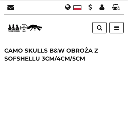
0
Polski
Zaloguj się
PLN
English
Załóż konto
EUR
Dodaj zgłoszenie
Zgody cookies
CAMO SKULLS B&W OBROŻA Z
SOFSHELLU 3CM/4CM/5CM