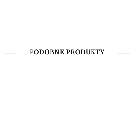
PODOBNE PRODUKTY
ALCOHOL
B&W SKULLS
BLUEBERRY
OBROŻA Z
OBROŻA Z
OBROŻA Z