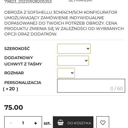
79823_20220928205353
OBROŻA Z SOFSHELLU 3CM/4CM/5CM KONFIGURATOR
UMOŻLIWIAJĄCY ZAMÓWIENIE INDYWIDUALNIE
DOPASOWANEJ DO TWOICH POTRZEB OBROŻY. CENA
PRODUKTU ZMIENIA SIĘ W ZALEŻNOŚCI OD WYBRANYCH
OPCJI ORAZ DODATKÓW.
SZEROKOŚĆ
DODATKOWY
UCHWYT Z TAŚMY
ROZMIAR
PERSONALIZACJA
0 / 60
20
75.00
szt.
DO KOSZYKA