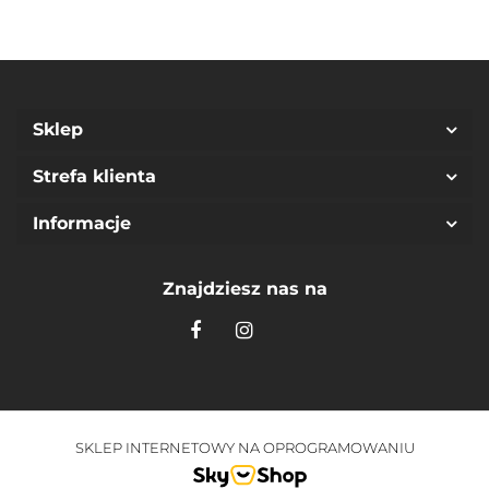
3
Sklep
Strefa klienta
Informacje
Znajdziesz nas na
SKLEP INTERNETOWY NA OPROGRAMOWANIU