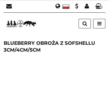
0
Polski
Zaloguj się
PLN
English
Załóż konto
EUR
Dodaj zgłoszenie
Zgody cookies
BLUEBERRY OBROŻA Z SOFSHELLU
3CM/4CM/5CM