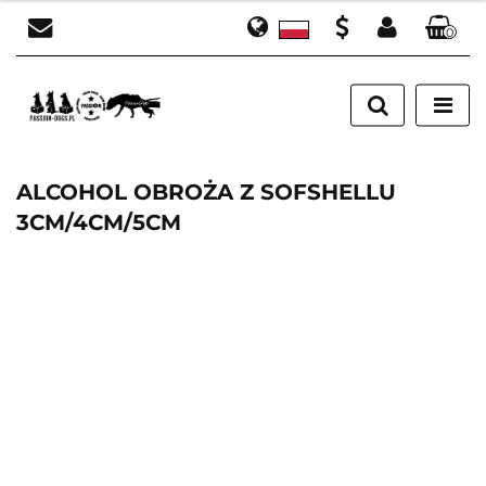
0
Polski
Zaloguj się
PLN
English
Załóż konto
EUR
Dodaj zgłoszenie
Zgody cookies
ALCOHOL OBROŻA Z SOFSHELLU
3CM/4CM/5CM